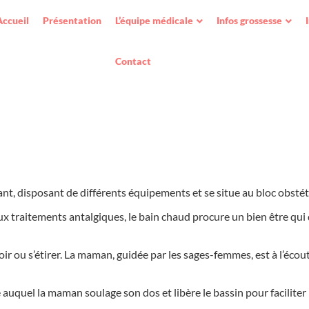
Accueil
Présentation
L’équipe médicale
Infos grossesse
Contact
nt, disposant de différents équipements et se situe au bloc obstétr
aux traitements antalgiques, le bain chaud procure un bien être qui
oir ou s’étirer. La maman, guidée par les sages-femmes, est à l’écou
 auquel la maman soulage son dos et libère le bassin pour faciliter