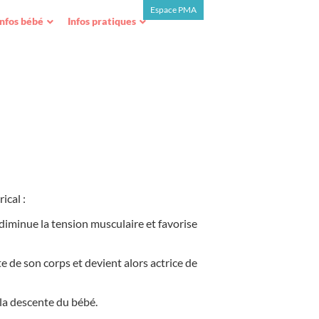
Espace PMA
Infos bébé
Infos pratiques
ical :
 diminue la tension musculaire et favorise
te de son corps et devient alors actrice de
 la descente du bébé.