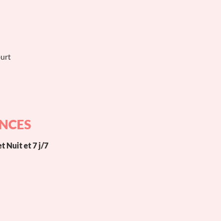
urt
ENCES
t Nuit et 7 j/7