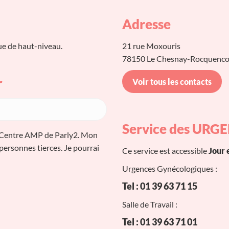
Adresse
ue de haut-niveau.
21 rue Moxouris
78150 Le Chesnay-Rocquenco
r
Voir tous les contacts
Service des URG
u Centre AMP de Parly2. Mon
 personnes tierces. Je pourrai
Ce service est accessible
Jour e
Urgences Gynécologiques :
Tel : 01 39 63 71 15
Salle de Travail :
Tel : 01 39 63 71 01