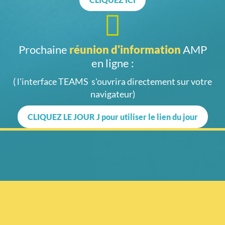
Prochaine
réunion d'information
AMP
en ligne :
( l'interface TEAMS s'ouvrira directement sur votre
navigateur)
CLIQUEZ LE JOUR J pour utiliser le lien du jour