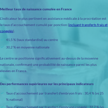
Meilleur taux de naissance cumulée en France
L’indicateur le plus pertinent en assistance médicale à la procréation est
le taux d’accouchement cumulé par ponction (
incluant transferts frais et
congelés
).
41,5 % (taux standardisé) au centre
30,2 % en moyenne nationale
Le centre se positionne significativement au-dessus de la moyenne
nationale, confirmant une probabilité de naissance parmi les plus
élevées en France.
Des performances supérieures sur les principaux indicateurs
Taux d’accouchement par transfert d’embryon frais : 30,4 % (vs 25
% national)
Taux d’accouchement par transfert d’embryon congelé : 32,7 % (vs