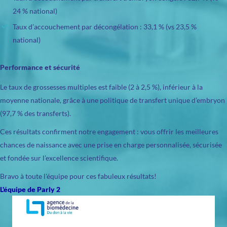
24 % national)
Taux d’accouchement par décongélation : 33,1 % (vs 23,5 %
national)
Performance et sécurité
Le taux de grossesses multiples est faible (2 à 2,5 %), inférieur à la
moyenne nationale, grâce à une politique de transfert unique d’embryon
(97,7 % des transferts).
Ces résultats confirment notre engagement : vous offrir les meilleures
chances de naissance avec une prise en charge personnalisée, sécurisée
et fondée sur l’excellence scientifique.
Bravo à toute l'équipe pour ces fabuleux résultats!
L'équipe de Parly 2