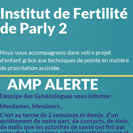
Institut de Fertilité
de Parly 2
Nous vous accompagnons dans votre projet
d'enfant grâce aux techniques de pointe en matière
de procréation assistée.
AMP ALERTE
L'équipe des Gynécologues vous informe :
Mesdames, Messieurs ,
C’est au terme de 2 semaines et demie, d’un
entêtement de notre part, de contacts, de visio,
de mails que les autorités de santé ont fini par
résoudre le problème administratif bloquant et