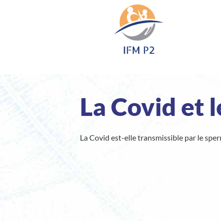
A
l
l
e
r
a
u
c
La Covid et 
o
n
t
La Covid est-elle transmissible par le spe
e
n
u